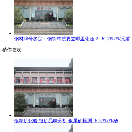
钢材牌号鉴定：钢铁材质要去哪里化验？
￥ 200.00/元素
猜你喜欢
银精矿化验,银矿品味分析,银尾矿检测
￥ 200.00/项