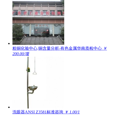
粗铜化验中心,铜含量分析-有色金属华南质检中心
￥
200.00/项
洗眼器ANSI Z3581标准咨询
￥ 1.00/1