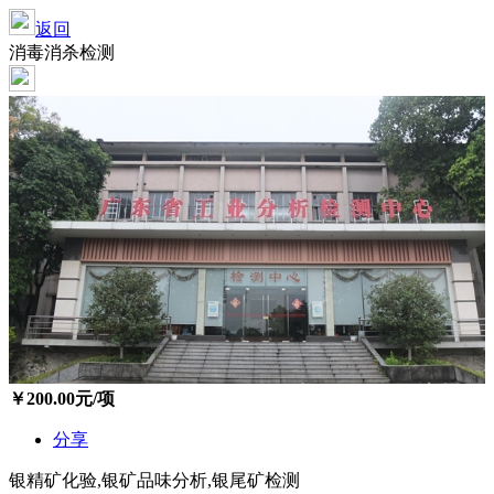
返回
消毒消杀检测
￥
200.00
元/项
分享
银精矿化验,银矿品味分析,银尾矿检测