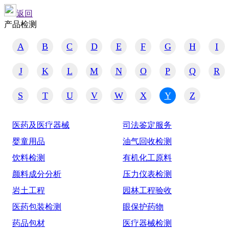
返回
产品检测
A
B
C
D
E
F
G
H
I
J
K
L
M
N
O
P
Q
R
S
T
U
V
W
X
Y
Z
医药及医疗器械
司法鉴定服务
婴童用品
油气回收检测
饮料检测
有机化工原料
颜料成分分析
压力仪表检测
岩土工程
园林工程验收
医药包装检测
眼保护药物
药品包材
医疗器械检测