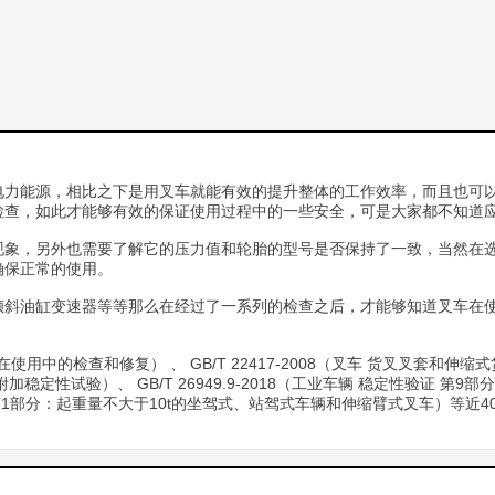
电力能源，相比之下是用叉车就能有效的提升整体的工作效率，而且也可
检查，如此才能够有效的保证使用过程中的一些安全，可是大家都不知道
现象，另外也需要了解它的压力值和轮胎的型号是否保持了一致，当然在
确保正常的使用。
倾斜油缸变速器等等那么在经过了一系列的检查之后，才能够知道叉车在
在使用中的检查和修复） 、 GB/T 22417-2008（叉车 货叉叉套和伸缩式货叉
稳定性试验）、 GB/T 26949.9-2018（工业车辆 稳定性验证 第
试验方法 第1部分：起重量不大于10t的坐驾式、站驾式车辆和伸缩臂式叉车）