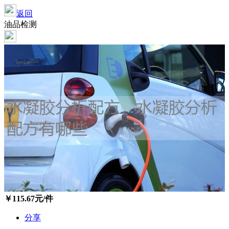
返回
油品检测
￥
115.67
元/件
分享