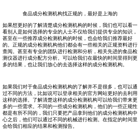
食品成分检测机构找正规的，最好是上海的
如果想更好的了解清楚成分检测机构的时候，我们也可以看一
看别人是如何选择的专业的人士不仅给我们提供专业的知识，
甚至在一些推荐成分检测机构的时候，也会给我们推荐最好
的。正规的成分检测机构他们都会有一些相关的正规资料进行
查阅。甚至有专业的团队进行检测和分析，相关先进的食品检
测仪器进行成分配方分析。可以给我们在最快的时间里得到更
多的结果，也让我们放心的去选择这样的成分检测机构。
如果我们对于食品成分检测机构的了解并不是很多，也可以通
过不同的方法，比如说可以登录相关的官方网站更好的去利用
这样的选择。了解清楚这样的成分检测机构可以给我们带来更
多的一些需求。不同的一些成分检测机构，他们的一些正规性
都是有所不同的，我们只要把产品拿到他们的成分检测机构中
心之后，他们可以通过不同的机械进行检测。在指定的时间里
会给我们相应的结果和检测报告。