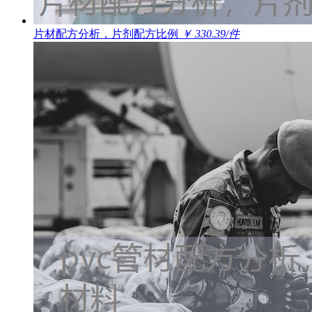
片材配方分析，片剂配方比例
￥ 330.39/件