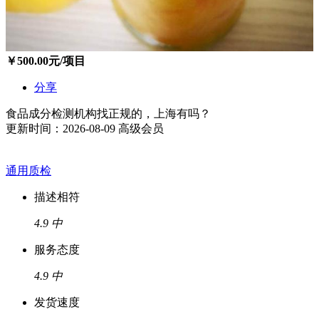
￥
500.00
元/项目
分享
食品成分检测机构找正规的，上海有吗？
更新时间：2026-08-09
高级会员
通用质检
描述相符
4.9
中
服务态度
4.9
中
发货速度