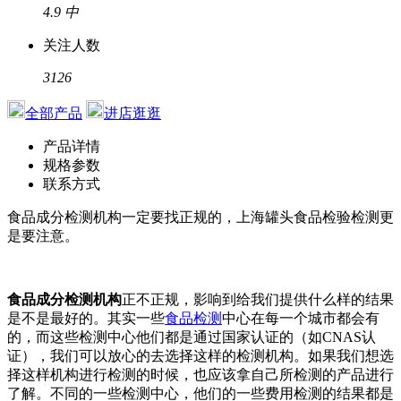
4.9
中
关注人数
3126
全部产品
进店逛逛
产品详情
规格参数
联系方式
食品成分检测机构一定要找正规的，上海罐头食品检验检测更
是要注意。
食品成分检测机构
正不正规，影响到给我们提供什么样的结果
是不是最好的。其实一些
食品检测
中心在每一个城市都会有
的，而这些检测中心他们都是通过国家认证的（如CNAS认
证），我们可以放心的去选择这样的检测机构。如果我们想选
择这样机构进行检测的时候，也应该拿自己所检测的产品进行
了解。不同的一些检测中心，他们的一些费用检测的结果都是