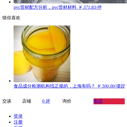
pvc管材配方分析，pvc管材材料
￥ 371.83/件
猜你喜欢
食品成分检测机构找正规的，上海有吗？
￥ 500.00/项目
交谈
店铺
0 评
询价
电话
登录
注册