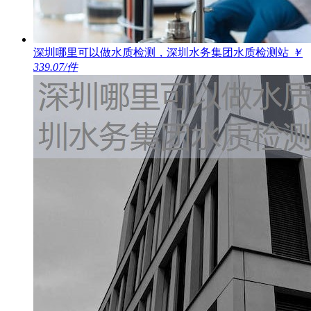
深圳哪里可以做水质检测，深圳水务集团水质检测站
￥
339.07/件